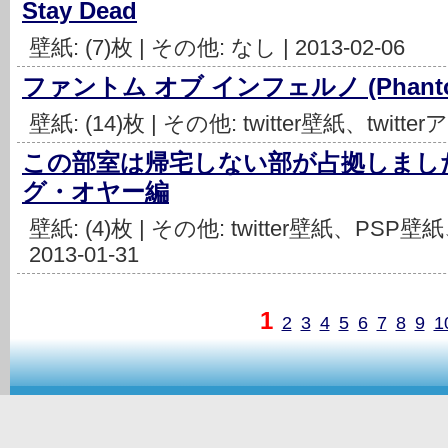
Stay Dead
壁紙: (7)枚 | その他: なし | 2013-02-06
ファントム オブ インフェルノ (Phantom o
壁紙: (14)枚 | その他: twitter壁紙、twitter
この部室は帰宅しない部が占拠しまし
グ・オヤー編
壁紙: (4)枚 | その他: twitter壁紙、PSP
2013-01-31
1
2
3
4
5
6
7
8
9
1