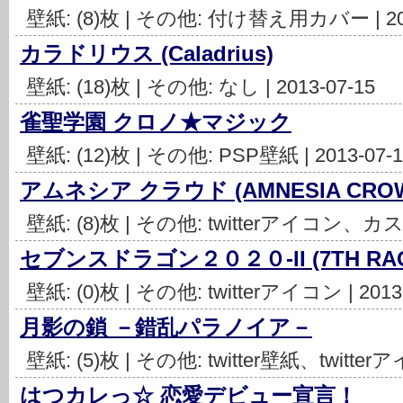
壁紙: (8)枚 | その他: 付け替え用カバー | 201
カラドリウス (Caladrius)
壁紙: (18)枚 | その他: なし | 2013-07-15
雀聖学園 クロノ★マジック
壁紙: (12)枚 | その他: PSP壁紙 | 2013-07-1
アムネシア クラウド (AMNESIA CRO
壁紙: (8)枚 | その他: twitterアイコン、カス
セブンスドラゴン２０２０-II (7TH RAGON
壁紙: (0)枚 | その他: twitterアイコン | 2013
月影の鎖 －錯乱パラノイア－
壁紙: (5)枚 | その他: twitter壁紙、twitterア
はつカレっ☆ 恋愛デビュー宣言！