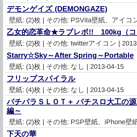
デモンゲイズ (DEMONGAZE)
壁紙: (2)枚 | その他: PSVita壁紙、アイコン |
乙女的恋革命★ラブレボ!! 100kg
壁紙: (2)枚 | その他: twitterアイコン | 2013
Starry☆Sky～After Spring～Portable
壁紙: (1)枚 | その他: なし | 2013-04-15
フリップスパイラル
壁紙: (4)枚 | その他: なし | 2013-04-15
パチパラＳＬＯＴ＋ パチスロ大工の
編～
壁紙: (2)枚 | その他: PSP壁紙、iPhone壁紙、
下天の華