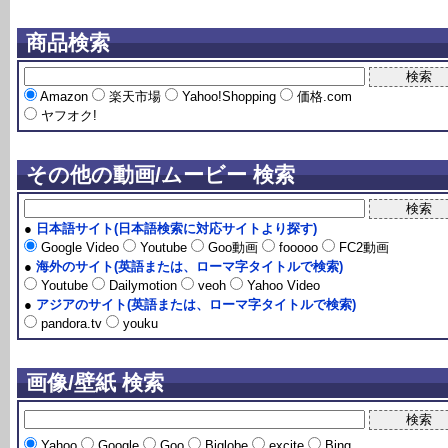
商品検索
Amazon
楽天市場
Yahoo!Shopping
価格.com
ヤフオク!
その他の動画/ムービー 検索
●
日本語サイト(日本語検索に対応サイトより探す)
Google Video
Youtube
Goo動画
fooooo
FC2動画
●
海外のサイト(英語または、ローマ字タイトルで検索)
Youtube
Dailymotion
veoh
Yahoo Video
●
アジアのサイト(英語または、ローマ字タイトルで検索)
pandora.tv
youku
画像/壁紙 検索
Yahoo
Google
Goo
Biglobe
excite
Bing