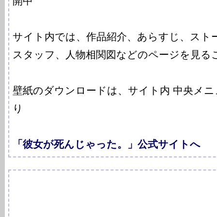
開中
サイト内では、作品紹介、あらすじ、スト
スタッフ、人物相関図などのページを見る
壁紙のダウンロードは、サイト内 中央メニュー「
り
「彼女が死んじゃった。」公式サイトへ