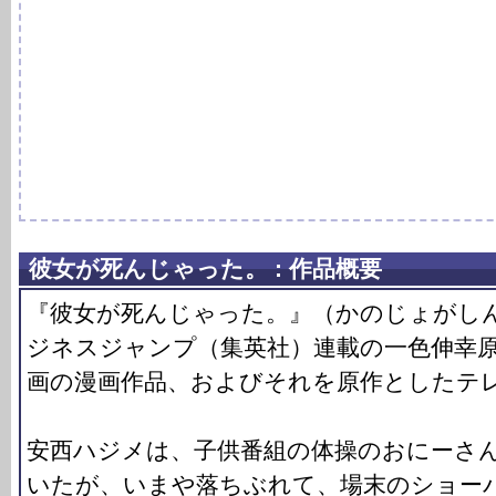
彼女が死んじゃった。 : 作品概要
『彼女が死んじゃった。』（かのじょがし
ジネスジャンプ（集英社）連載の一色伸幸
画の漫画作品、およびそれを原作としたテ
安西ハジメは、子供番組の体操のおにーさ
いたが、いまや落ちぶれて、場末のショー