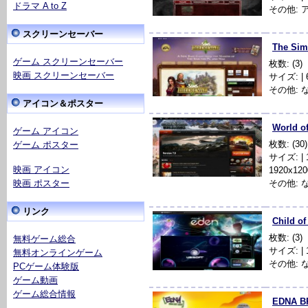
ドラマ A to Z
その他: 
スクリーンセーバー
The Sim
ゲーム スクリーンセーバー
枚数: (3)
映画 スクリーンセーバー
サイズ: | 64
その他: 
アイコン＆ポスター
World o
ゲーム アイコン
枚数: (30)
ゲーム ポスター
サイズ: | 10
映画 アイコン
1920x120
映画 ポスター
その他: 
リンク
Child o
枚数: (3)
無料ゲーム総合
サイズ: | 1
無料オンラインゲーム
その他: 
PCゲーム体験版
ゲーム動画
ゲーム総合情報
EDNA B