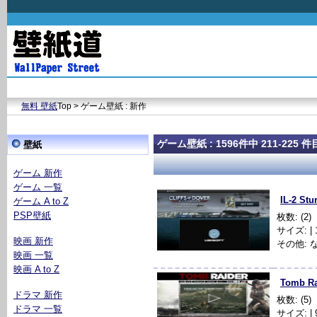
無料 壁紙
Top > ゲーム壁紙 : 新作
ゲーム壁紙 : 1596件中 211-225 件
壁紙
ゲーム 新作
ゲーム 一覧
IL-2 Stu
ゲーム A to Z
PSP壁紙
枚数: (2)
サイズ: | 1
映画 新作
その他: 
映画 一覧
映画 A to Z
Tomb Ra
ドラマ 新作
枚数: (5)
ドラマ 一覧
サイズ: | 9