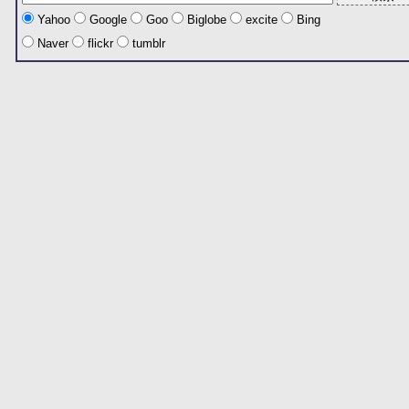
Yahoo
Google
Goo
Biglobe
excite
Bing
Naver
flickr
tumblr