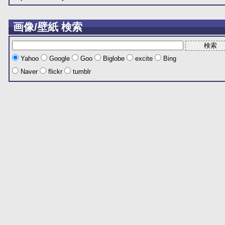
画像/壁紙 検索
Yahoo
Google
Goo
Biglobe
excite
Bing
Naver
flickr
tumblr