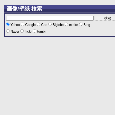
画像/壁紙 検索
Yahoo
Google
Goo
Biglobe
excite
Bing
Naver
flickr
tumblr