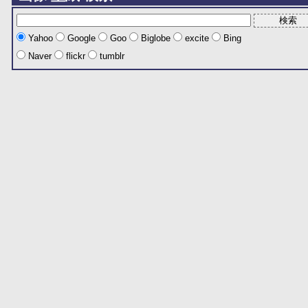
Yahoo
Google
Goo
Biglobe
excite
Bing
Naver
flickr
tumblr