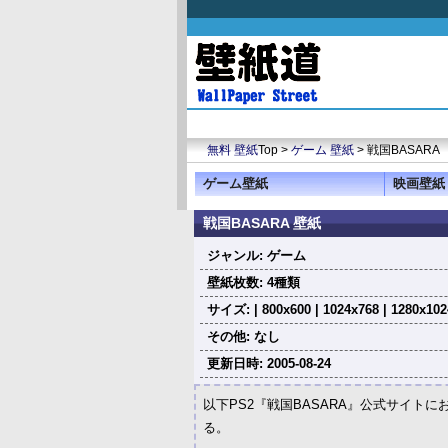
無料 壁紙
Top >
ゲーム 壁紙
> 戦国BASARA
ゲーム壁紙
映画壁紙
戦国BASARA 壁紙
ジャンル: ゲーム
壁紙枚数: 4種類
サイズ: | 800x600 | 1024x768 | 1280x102
その他: なし
更新日時: 2005-08-24
以下PS2『戦国BASARA』公式サイトに
る。