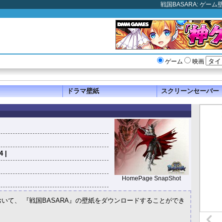
戦国BASARA: ゲー
ゲーム
映画
ドラマ壁紙
スクリーンセーバー
4 |
HomePage SnapShot
おいて、 『戦国BASARA』の壁紙をダウンロードすることができ