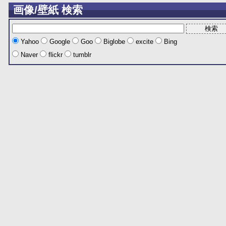
画像/壁紙 検索
Yahoo
Google
Goo
Biglobe
excite
Bing
Naver
flickr
tumblr