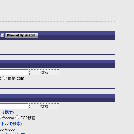
商品
ng
価格.com
り探す)
fooooo
FC2動画
トルで検索)
o Video