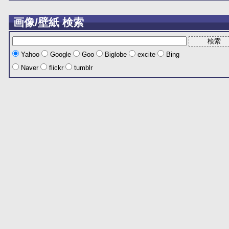
画像/壁紙 検索
Yahoo
Google
Goo
Biglobe
excite
Bing
Naver
flickr
tumblr