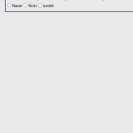
Naver
flickr
tumblr