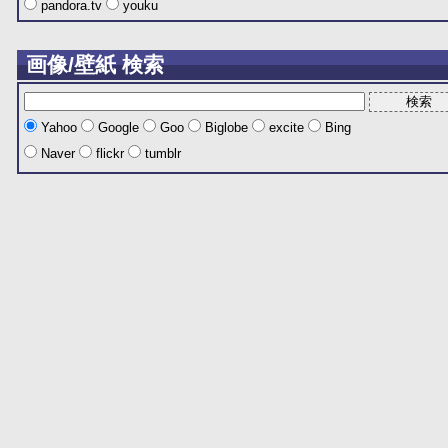
pandora.tv
youku
画像/壁紙 検索
Yahoo
Google
Goo
Biglobe
excite
Bing
Naver
flickr
tumblr