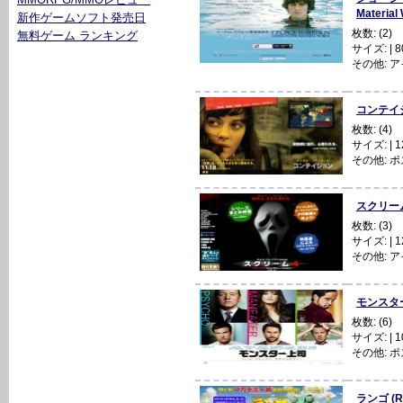
Materia
新作ゲームソフト発売日
枚数: (2)
無料ゲーム ランキング
サイズ: | 80
その他:
ア
コンテイジョ
枚数: (4)
サイズ: | 12
その他:
ポ
スクリーム
枚数: (3)
サイズ: | 12
その他:
ア
モンスター上
枚数: (6)
サイズ: | 10
その他:
ポ
ランゴ (R