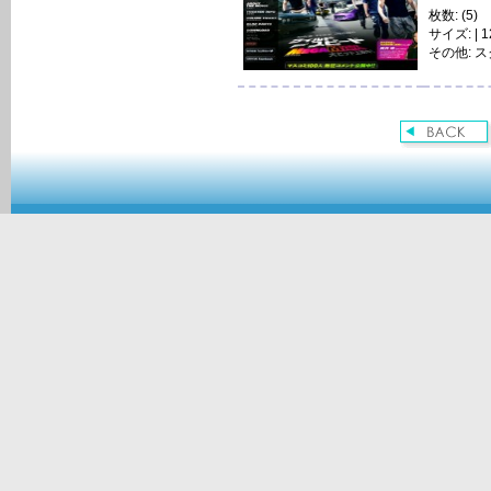
枚数: (5)
サイズ: | 12
その他:
ス