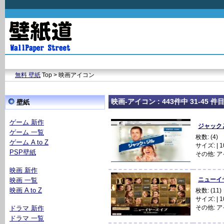
無料 壁紙
Top > 映画アイコン
映画-アイコン : 443件中 31-45 件
壁紙
ゲーム 新作
ジャックとジ
ゲーム 一覧
枚数: (4)
ゲーム A to Z
サイズ: | 10
PSP壁紙
その他:
ア
映画 新作
ニューイヤー
映画 一覧
映画 A to Z
枚数: (11)
サイズ: | 10
その他:
ア
ドラマ 新作
ドラマ 一覧