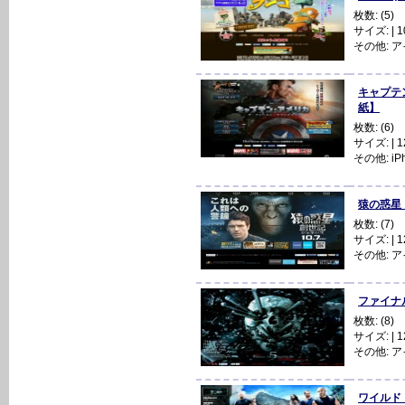
枚数: (5)
サイズ: | 10
その他:
ア
キャプテン・
紙】
枚数: (6)
サイズ: | 12
その他:
i
猿の惑星：創世
枚数: (7)
サイズ: | 12
その他:
ア
ファイナル・
枚数: (8)
サイズ: | 12
その他:
ア
ワイルド・ス