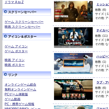
ドラマ A to Z
ミッション：
枚数: (6)
スクリーンセーバー
サイズ: | 12
その他:
ア
ゲーム スクリーンセーバー
映画 スクリーンセーバー
テイカーズ 
枚数: (11)
アイコン＆ポスター
サイズ: | 80
その他: な
ゲーム アイコン
ゲーム ポスター
ハッピーフ
映画 アイコン
枚数: (1)
映画 ポスター
サイズ: | 12
その他:
ア
リンク
ラブ・アゲイ
オンラインゲーム総合
枚数: (6)
無料オンラインゲーム
サイズ: | 10
PCゲーム体験版
その他:
ア
ゲーム動画
PC・携帯ゲーム情報
ジョージ・ハ
MMORPG/MMOレビュー