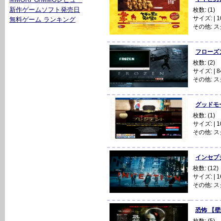
新作ゲームソフト発売日
枚数: (1)
サイズ: | 10
無料ゲーム ランキング
その他:
ス
フローズン 
枚数: (2)
サイズ: | 84
その他:
ス
グッドモーニ
枚数: (1)
サイズ: | 10
その他:
ス
インセプショ
枚数: (12)
サイズ: | 16
その他:
ス
恐怖 【
枚数: (5)