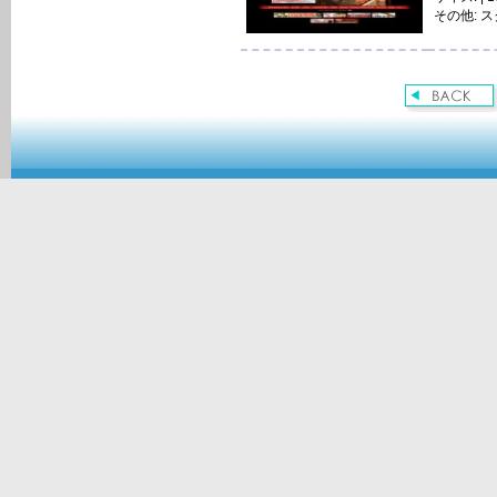
その他:
ス