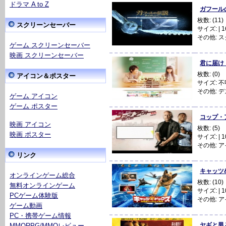
ドラマ A to Z
ガフールの伝説
枚数: (11)
スクリーンセーバー
サイズ: | 16
その他:
ス
ゲーム スクリーンセーバー
映画 スクリーンセーバー
君に届け
枚数: (0)
アイコン＆ポスター
サイズ: 不
その他:
デ
ゲーム アイコン
ゲーム ポスター
コップ・ア
映画 アイコン
枚数: (5)
映画 ポスター
サイズ: | 10
その他:
ア
リンク
キャッツ&ド
オンラインゲーム総合
枚数: (10)
無料オンラインゲーム
サイズ: | 10
PCゲーム体験版
その他:
ア
ゲーム動画
PC・携帯ゲーム情報
ヤギと男と男
MMORPG/MMOレビュー