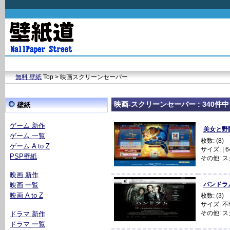
無料 壁紙
Top > 映画スクリーンセーバー
映画-スクリーンセーバー : 340件中 3
壁紙
ゲーム 新作
美女と野獣 
ゲーム 一覧
枚数: (8)
ゲーム A to Z
サイズ: | 64
PSP壁紙
その他:
ス
映画 新作
パンドラム 
映画 一覧
映画 A to Z
枚数: (3)
サイズ: 不
その他:
ス
ドラマ 新作
ドラマ 一覧