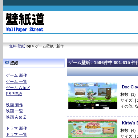
無料 壁紙
Top > ゲーム壁紙 : 新作
ゲーム壁紙 : 1596件中 601-615 件
壁紙
ゲーム 新作
ゲーム 一覧
Doc Clo
ゲーム A to Z
PSP壁紙
枚数: (1)
サイズ: | 1
映画 新作
その他: 
映画 一覧
映画 A to Z
Kirby's 
ドラマ 新作
枚数: (4)
ドラマ 一覧
サイズ: | 1