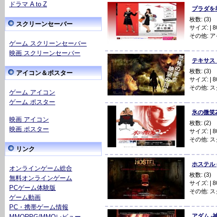
ドラマ A to Z
プラダを着た
枚数: (3)
スクリーンセーバー
サイズ: | 80
その他:
ア
ゲーム スクリーンセーバー
映画 スクリーンセーバー
テキサス・チ
枚数: (3)
アイコン＆ポスター
サイズ: | 80
その他:
ス
ゲーム アイコン
ゲーム ポスター
氷の微笑2 (
映画 アイコン
枚数: (2)
映画 ポスター
サイズ: | 80
その他:
ス
リンク
ホステル (
オンラインゲーム総合
枚数: (3)
無料オンラインゲーム
サイズ: | 80
PCゲーム体験版
その他:
ス
ゲーム動画
PC・携帯ゲーム情報
アダム -神
MMORPG/MMOレビュー