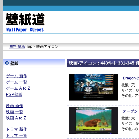
無料 壁紙
Top > 映画アイコン
映画-アイコン : 443件中 331-345 
壁紙
ゲーム 新作
Eragon
ゲーム 一覧
枚数: (7)
ゲーム A to Z
サイズ: | 80
PSP壁紙
その他:
ア
映画 新作
オープン・
映画 一覧
映画 A to Z
枚数: (4)
サイズ: | 80
その他:
ぬ
ドラマ 新作
ドラマ 一覧