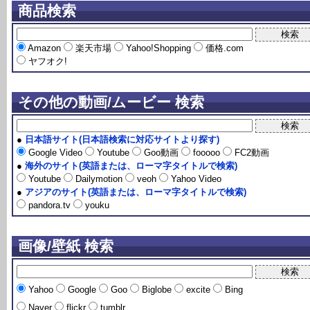
商品検索
Amazon
楽天市場
Yahoo!Shopping
価格.com
ヤフオク!
その他の動画/ムービー 検索
●
日本語サイト(日本語検索に対応サイトより探す)
Google Video
Youtube
Goo動画
fooooo
FC2動画
●
海外のサイト(英語または、ローマ字タイトルで検索)
Youtube
Dailymotion
veoh
Yahoo Video
●
アジアのサイト(英語または、ローマ字タイトルで検索)
pandora.tv
youku
画像/壁紙 検索
Yahoo
Google
Goo
Biglobe
excite
Bing
Naver
flickr
tumblr