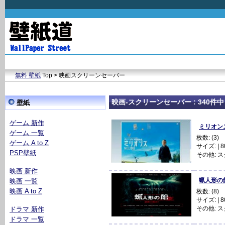
無料 壁紙
Top > 映画スクリーンセーバー
映画-スクリーンセーバー : 340件中 2
壁紙
ゲーム 新作
ミリオンズ 
ゲーム 一覧
枚数: (3)
ゲーム A to Z
サイズ: | 80
PSP壁紙
その他:
ス
映画 新作
蝋人形の館 
映画 一覧
映画 A to Z
枚数: (8)
サイズ: | 80
その他:
ス
ドラマ 新作
ドラマ 一覧