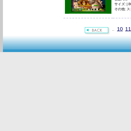
サイズ: | 80
その他:
ス
10
11
..