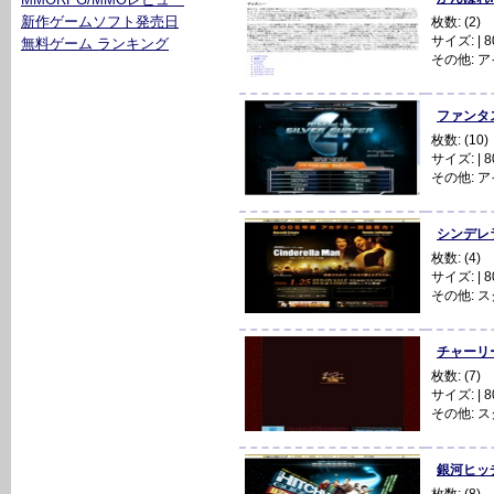
新作ゲームソフト発売日
枚数: (2)
サイズ: | 80
無料ゲーム ランキング
その他:
ア
ファンタステ
枚数: (10)
サイズ: | 80
その他:
ア
シンデレラマ
枚数: (4)
サイズ: | 80
その他:
ス
チャーリーと
枚数: (7)
サイズ: | 80
その他:
ス
銀河ヒッチハイ
枚数: (8)