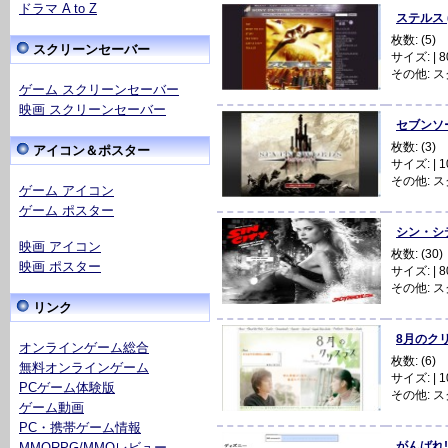
ドラマ A to Z
ステルス (
枚数: (5)
スクリーンセーバー
サイズ: | 80
その他:
ス
ゲーム スクリーンセーバー
映画 スクリーンセーバー
セブンソード
枚数: (3)
アイコン＆ポスター
サイズ: | 1
その他:
ス
ゲーム アイコン
ゲーム ポスター
シン・シティ
映画 アイコン
枚数: (30)
映画 ポスター
サイズ: | 80
その他:
ス
リンク
8月のクリス
オンラインゲーム総合
枚数: (6)
無料オンラインゲーム
サイズ: | 10
PCゲーム体験版
その他:
ス
ゲーム動画
PC・携帯ゲーム情報
がんばれ!ベ
MMORPG/MMOレビュー