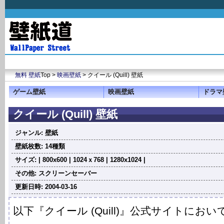
無料 壁紙
Top >
映画壁紙
> クイール (Quill) 壁紙
ゲーム壁紙
映画壁紙
ドラマ
クイール (Quill) 壁紙
ジャンル: 壁紙
壁紙枚数: 14種類
サイズ: | 800x600 | 1024ｘ768 | 1280x1024 |
その他: スクリーンセーバー
更新日時: 2004-03-16
以下『クイール (Quill)』公式サイトにお