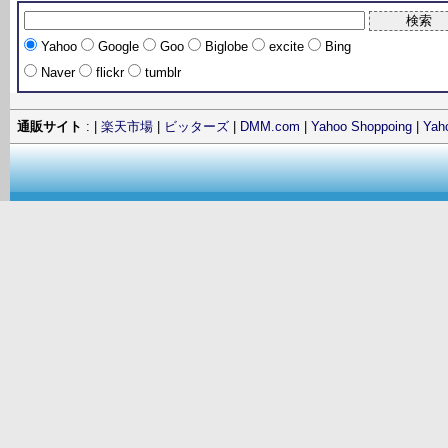
Yahoo
Google
Goo
Biglobe
excite
Bing
Naver
flickr
tumblr
通販サイト
: |
楽天市場
|
ビッターズ
|
DMM.com
|
Yahoo Shoppoing
|
Ya