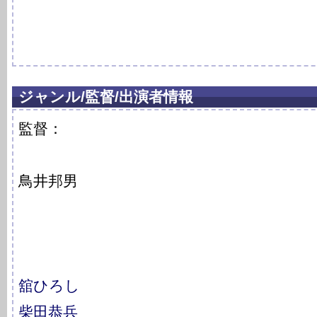
ジャンル/監督/出演者情報
監督：
鳥井邦男
舘ひろし
柴田恭兵