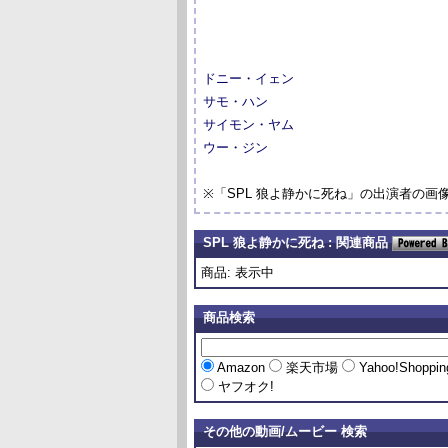
ドニー・イェン
サモ・ハン
サイモン・ヤム
ウー・ジン
※「SPL 狼よ静かに死ね」の出演者の
SPL 狼よ静かに死ね : 関連商品
商品: 表示中
商品検索
Amazon
楽天市場
Yahoo!Shoppi
ヤフオク!
その他の動画/ムービー 検索