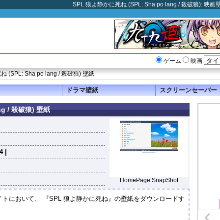
SPL 狼よ静かに死ね (SPL: Sha po lang / 殺破
ゲーム
映画
(SPL: Sha po lang / 殺破狼) 壁紙
ドラマ壁紙
スクリーンセーバー
ng / 殺破狼) 壁紙
4 |
HomePage SnapShot
イトにおいて、 『SPL 狼よ静かに死ね』の壁紙をダウンロードす