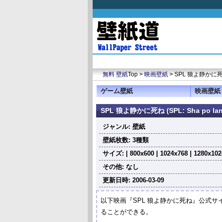
無料 壁紙
Top >
映画壁紙
> SPL 狼よ静かに死ね 
ゲーム壁紙
映画壁紙
SPL 狼よ静かに死ね (SPL: Sha po la
ジャンル: 壁紙
壁紙枚数: 3種類
サイズ: | 800x600 | 1024x768 | 1280x102
その他: なし
更新日時: 2006-03-09
以下映画『SPL 狼よ静かに死ね』公式サ
ることができる。