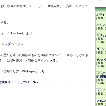
トでは、映画の紹介や、ストーリー、登場人物、出演者・スタッフ
ホワイトハ
| 枚数: (
できる。
パシフィッ
| 枚数: 
「Download」より
マジック・
| 枚数: 
1920x1
：トップページへ
ローン・レ
| 枚数: 
の壁紙と違った種類のものを3種類ダウンロードすることができ
それいけ
900」「1680x1050」と特殊なサイズもある。
| 枚数: (
1280x1
外エリア「Wallpaper」より
ハングオー
III) [壁
| 枚数: 
狼』海外公式サイト：トップページへ
1920x1
ハード・ラ
| 枚数: 
フェニッ
| 枚数: 