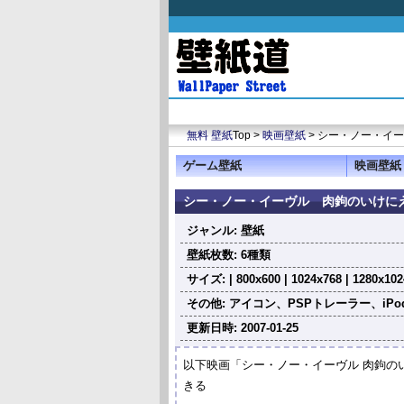
無料 壁紙
Top >
映画壁紙
> シー・ノー・イーヴル
ゲーム壁紙
映画壁紙
シー・ノー・イーヴル 肉鉤のいけにえ (Se
ジャンル: 壁紙
壁紙枚数: 6種類
サイズ: | 800x600 | 1024x768 | 1280x1024
その他: アイコン、PSPトレーラー、iP
更新日時: 2007-01-25
以下映画「シー・ノー・イーヴル 肉鉤の
きる