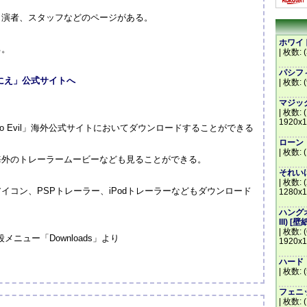
出演者、スタッフなどのページがある。
ホワイトハ
る。
| 枚数: (
パシフィッ
にえ」公式サイトへ
| 枚数: 
マジック・
| 枚数: 
1920x1
o Evil」海外公式サイトにおいてダウンロードすることができる
ローン・レ
| 枚数: 
海外のトレーラームービーなども見ることができる。
それいけ
| 枚数: (
コン、PSPトレーラー、iPodトレーラーなどもダウンロード
1280x1
ハングオー
III) [壁
| 枚数: 
メニュー「Downloads」より
1920x1
ハード・ラ
| 枚数: 
フェニッ
| 枚数: 