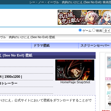
シー・ノー・イーヴル 肉鉤のいけにえ (See No Evil): 
ゲーム
映画
 肉鉤のいけにえ (See No Evil) 壁紙
ドラマ壁紙
スクリーンセーバー
e No Evil) 壁紙
 | 1900x1200 |
HomePage SnapShot
odトレーラー
いけにえ」公式サイトにおいて壁紙をダウンロードすることがで