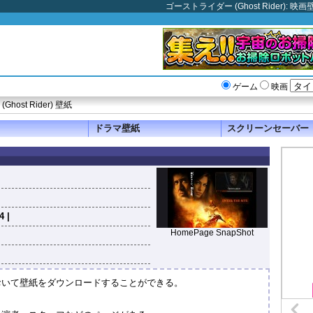
ゴーストライダー (Ghost Rider)
ゲーム
映画
host Rider) 壁紙
ドラマ壁紙
スクリーンセーバー
4 |
HomePage SnapShot
おいて壁紙をダウンロードすることができる。