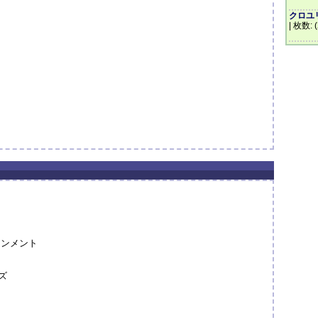
クロユリ
| 枚数: 
インメント
ズ