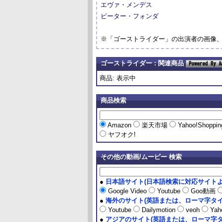
エヴァ・メンデス
ピーター・フォンダ
※「ゴーストライダー」の出演者の画像
ゴーストライダー : 関連商品
商品: 表示中
商品検索
Amazon
楽天市場
Yahoo!Shoppi
ヤフオク!
その他の動画/ムービー 検索
●
日本語サイト(日本語検索に対応サイトよ
Google Video
Youtube
Goo動画
●
海外のサイト(英語または、ローマ字タイ
Youtube
Dailymotion
veoh
Yaho
●
アジアのサイト(英語または、ローマ字タ