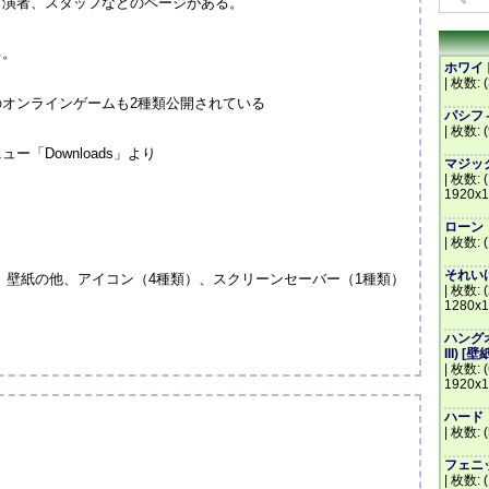
出演者、スタッフなどのページがある。
る。
ホワイトハ
| 枚数: (
オンラインゲームも2種類公開されている
パシフィッ
| 枚数: 
「Downloads」より
マジック・
| 枚数: 
1920x1
ローン・レ
| 枚数: 
それいけ
トでは、壁紙の他、アイコン（4種類）、スクリーンセーバー（1種類）
| 枚数: (
1280x1
ハングオー
III) [壁
| 枚数: 
1920x1
ハード・ラ
| 枚数: 
フェニッ
| 枚数: 