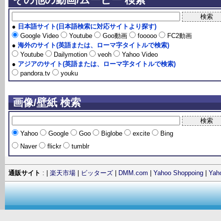
●
日本語サイト(日本語検索に対応サイトより探す)
Google Video
Youtube
Goo動画
fooooo
FC2動画
●
海外のサイト(英語または、ローマ字タイトルで検索)
Youtube
Dailymotion
veoh
Yahoo Video
●
アジアのサイト(英語または、ローマ字タイトルで検索)
pandora.tv
youku
画像/壁紙 検索
Yahoo
Google
Goo
Biglobe
excite
Bing
Naver
flickr
tumblr
通販サイト
: |
楽天市場
|
ビッターズ
|
DMM.com
|
Yahoo Shoppoing
|
Ya