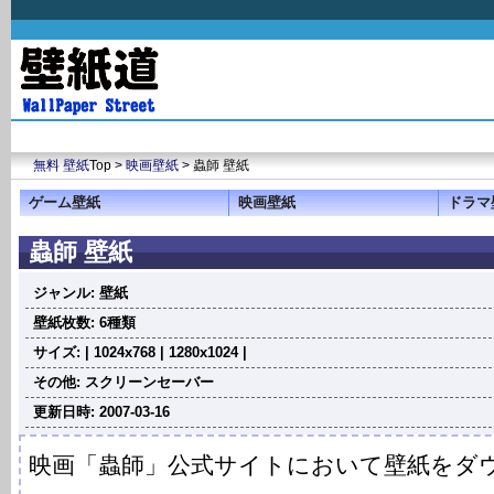
無料 壁紙
Top >
映画壁紙
> 蟲師 壁紙
ゲーム壁紙
映画壁紙
ドラマ
蟲師 壁紙
ジャンル: 壁紙
壁紙枚数: 6種類
サイズ: | 1024x768 | 1280x1024 |
その他: スクリーンセーバー
更新日時: 2007-03-16
映画「蟲師」公式サイトにおいて壁紙をダ