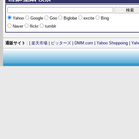
Yahoo
Google
Goo
Biglobe
excite
Bing
Naver
flickr
tumblr
通販サイト
: |
楽天市場
|
ビッターズ
|
DMM.com
|
Yahoo Shoppoing
|
Ya