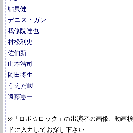
鮎貝健
デニス・ガン
我修院達也
村松利史
佐伯新
山本浩司
岡田将生
うえだ峻
遠藤憲一
※「ロボ☆ロック」の出演者の画像、動画
ドに入力してお探し下さい