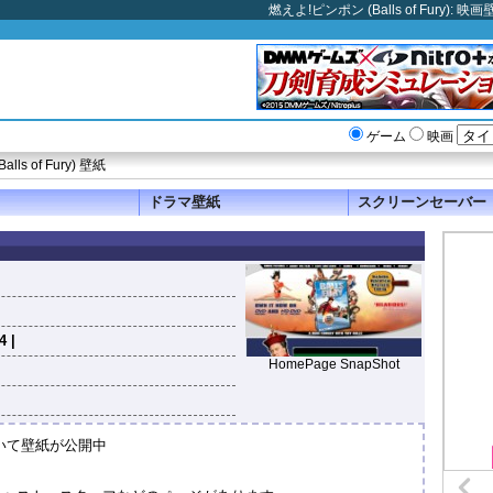
燃えよ!ピンポン (Balls of Fury
ゲーム
映画
ls of Fury) 壁紙
ドラマ壁紙
スクリーンセーバー
4 |
HomePage SnapShot
いて壁紙が公開中