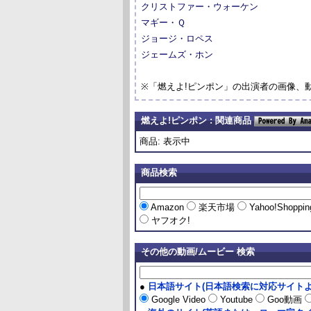
クリストファー・ウォーケン
マギー・Ｑ
ジョージ・ロペス
ジェームズ・ホン
※「燃えよ!ピンポン」の出演者の画像、
燃えよ!ピンポン : 関連商品
商品: 表示中
商品検索
Amazon
楽天市場
Yahoo!Shoppi
ヤフオク!
その他の動画/ムービー 検索
●
日本語サイト(日本語検索に対応サイトよ
Google Video
Youtube
Goo動画