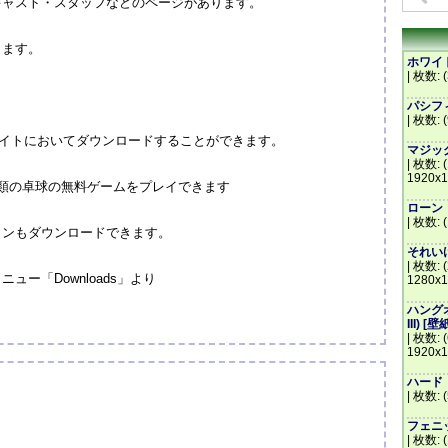
キャスト・スタッフなどのページがあります。
ります。
ホワイトハ
| 枚数: (
パシフィッ
| 枚数: 
外公式サイトにおいてダウンロードすることができます。
マジック・
| 枚数: 
1920x1
類の卓球の無料ゲームをプレイできます
ローン・レ
| 枚数: 
コンもダウンロードできます。
それいけ
| 枚数: (
ー「Downloads」より
1280x1
ハングオー
III) [壁
| 枚数: 
1920x1
ハード・ラ
| 枚数: 
フェニッ
| 枚数: 