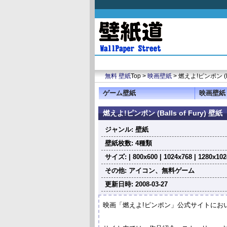
無料 壁紙
Top >
映画壁紙
> 燃えよ!ピンポン (Bal
ゲーム壁紙
映画壁紙
燃えよ!ピンポン (Balls of Fury) 壁紙
ジャンル: 壁紙
壁紙枚数: 4種類
サイズ: | 800x600 | 1024x768 | 1280x102
その他: アイコン、無料ゲーム
更新日時: 2008-03-27
映画「燃えよ!ピンポン」公式サイトにお