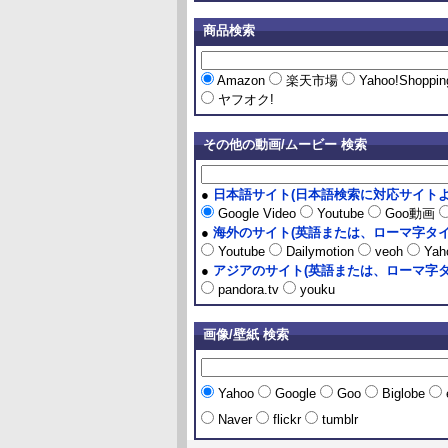
商品検索
Amazon
楽天市場
Yahoo!Shoppi
ヤフオク!
その他の動画/ムービー 検索
●
日本語サイト(日本語検索に対応サイトよ
Google Video
Youtube
Goo動画
●
海外のサイト(英語または、ローマ字タイ
Youtube
Dailymotion
veoh
Yaho
●
アジアのサイト(英語または、ローマ字タ
pandora.tv
youku
画像/壁紙 検索
Yahoo
Google
Goo
Biglobe
Naver
flickr
tumblr