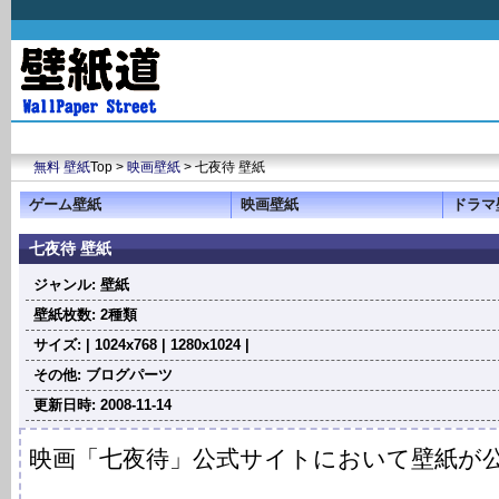
無料 壁紙
Top >
映画壁紙
> 七夜待 壁紙
ゲーム壁紙
映画壁紙
ドラマ
七夜待 壁紙
ジャンル: 壁紙
壁紙枚数: 2種類
サイズ: | 1024x768 | 1280x1024 |
その他: ブログパーツ
更新日時: 2008-11-14
映画「七夜待」公式サイトにおいて壁紙が