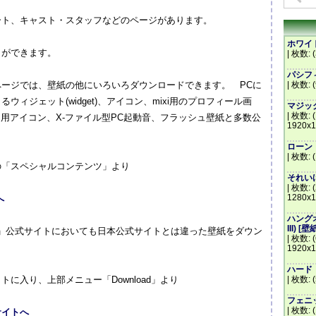
ート、キャスト・スタッフなどのページがあります。
ホワイトハ
とができます。
| 枚数: (
パシフィッ
ージでは、壁紙の他にいろいろダウンロードできます。 PCに
| 枚数: 
ィジェット(widget)、アイコン、mixi用のプロフィール画
マジック・
| 枚数: 
ジャー用アイコン、X-ファイル型PC起動音、フラッシュ壁紙と多数公
1920x1
ローン・レ
| 枚数: 
の「スペシャルコンテンツ」より
それいけ
| 枚数: (
1280x1
へ
ハングオー
III) [壁
to Believe」公式サイトにおいても日本公式サイトとは違った壁紙をダウン
| 枚数: 
1920x1
ハード・ラ
に入り、上部メニュー「Download」より
| 枚数: 
フェニッ
| 枚数: 
公式サイトへ