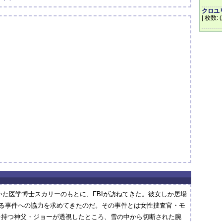
クロユリ
| 枚数: 
していた医学博士スカリーのもとに、FBIが訪ねてきた。彼女しか居場
ある事件への協力を求めてきたのだ。その事件とは女性捜査官・モ
を持つ神父・ジョーが透視したところ、雪の中から切断された腕