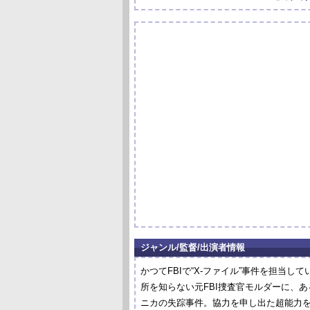
ジャンル/監督/出演者情報
かつてFBIで“X-ファイル”事件を担当
所を知らない元FBI捜査官モルダーに、
ニカの失踪事件。協力を申し出た超能力