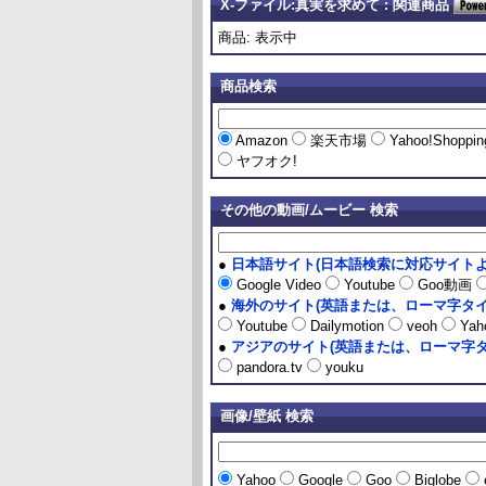
X-ファイル:真実を求めて : 関連商品
商品: 表示中
商品検索
Amazon
楽天市場
Yahoo!Shoppi
ヤフオク!
その他の動画/ムービー 検索
●
日本語サイト(日本語検索に対応サイトよ
Google Video
Youtube
Goo動画
●
海外のサイト(英語または、ローマ字タイ
Youtube
Dailymotion
veoh
Yaho
●
アジアのサイト(英語または、ローマ字タ
pandora.tv
youku
画像/壁紙 検索
Yahoo
Google
Goo
Biglobe