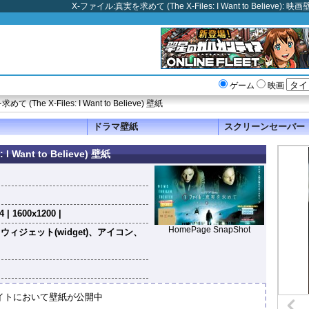
X-ファイル:真実を求めて (The X-Files: I Want to Beli
ゲーム
映画
(The X-Files: I Want to Believe) 壁紙
ドラマ壁紙
スクリーンセーバー
 Want to Believe) 壁紙
 | 1600x1200 |
HomePage SnapShot
ィジェット(widget)、アイコン、
サイトにおいて壁紙が公開中