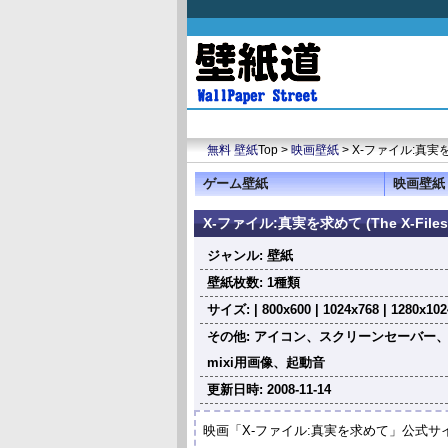
無料 壁紙
Top >
映画壁紙
> X-ファイル:真実を求めて 
ゲーム壁紙
映画壁紙
X-ファイル:真実を求めて (The X-Files: I
ジャンル: 壁紙
壁紙枚数: 1種類
サイズ: | 800x600 | 1024x768 | 1280x1024
その他: アイコン、スクリーンセーバー、ウ
mixi用画像、起動音
更新日時: 2008-11-14
映画「X-ファイル:真実を求めて」公式