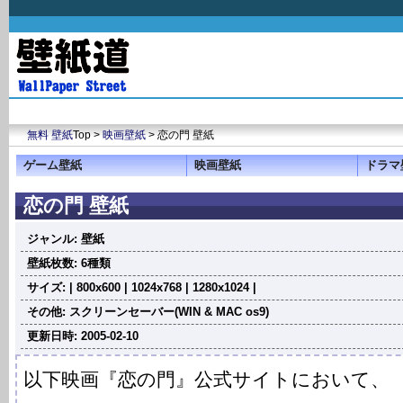
無料 壁紙
Top >
映画壁紙
> 恋の門 壁紙
ゲーム壁紙
映画壁紙
ドラマ
恋の門 壁紙
ジャンル: 壁紙
壁紙枚数: 6種類
サイズ: | 800x600 | 1024x768 | 1280x1024 |
その他: スクリーンセーバー(WIN & MAC os9)
更新日時: 2005-02-10
以下映画『恋の門』公式サイトにおいて、 