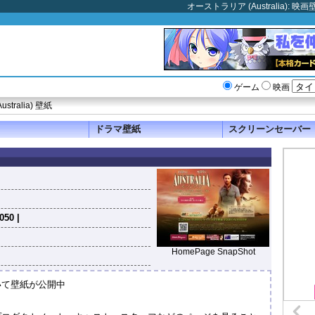
オーストラリア (Australia)
ゲーム
映画
tralia) 壁紙
ドラマ壁紙
スクリーンセーバー
050 |
HomePage SnapShot
いて壁紙が公開中