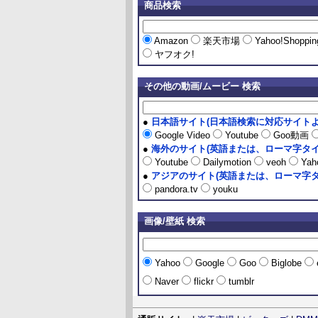
商品検索
Amazon
楽天市場
Yahoo!Shoppi
ヤフオク!
その他の動画/ムービー 検索
●
日本語サイト(日本語検索に対応サイトよ
Google Video
Youtube
Goo動画
●
海外のサイト(英語または、ローマ字タイ
Youtube
Dailymotion
veoh
Yaho
●
アジアのサイト(英語または、ローマ字タ
pandora.tv
youku
画像/壁紙 検索
Yahoo
Google
Goo
Biglobe
Naver
flickr
tumblr