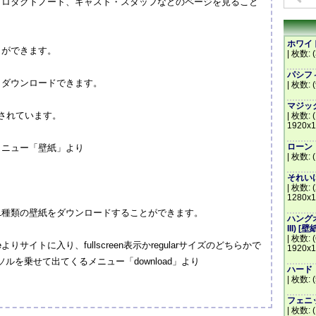
プロダクトノート、キャスト・スタッフなどのページを見ること
ホワイトハ
とができます。
| 枚数: (
パシフィッ
もダウンロードできます。
| 枚数: 
マジック・
されています。
| 枚数: 
1920x1
ローン・レ
メニュー「壁紙」より
| 枚数: 
それいけ
| 枚数: (
1280x1
は、11種類の壁紙をダウンロードすることができます。
ハングオー
III) [壁
| 枚数: 
iteよりサイトに入り、fullscreen表示かregularサイズのどちらかで
1920x1
ルを乗せて出てくるメニュー「download」より
ハード・ラ
| 枚数: 
フェニッ
| 枚数: 