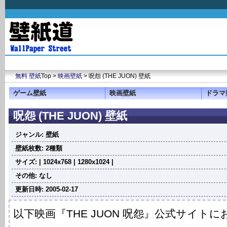
無料 壁紙
Top >
映画壁紙
> 呪怨 (THE JUON) 壁紙
ゲーム壁紙
映画壁紙
ドラマ
呪怨 (THE JUON) 壁紙
ジャンル: 壁紙
壁紙枚数: 2種類
サイズ: | 1024x768 | 1280x1024 |
その他: なし
更新日時: 2005-02-17
以下映画『THE JUON 呪怨』公式サイトに