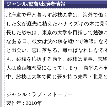
ジャンル/監督/出演者情報
北海道で母と暮らす紗枝の夢は、海外で働
した父が庭先に植えたハナミズキの木に見
長した紗枝は、東京の大学を目指して勉強
なある日、彼女は父の跡を継いで漁師にな
と出会い、恋に落ちる。離ればなれになる
も、紗枝を応援する康平。紗枝は見事、志望
人は遠距離恋愛になってしまう。康平の不
中、紗枝は大学で同じ夢を持つ先輩・北見
ジャンル : ラブ・ストーリー
製作年 : 2010年