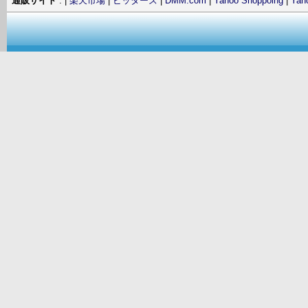
通販サイト
: |
楽天市場
|
ビッターズ
|
DMM.com
|
Yahoo Shoppoing
|
Ya