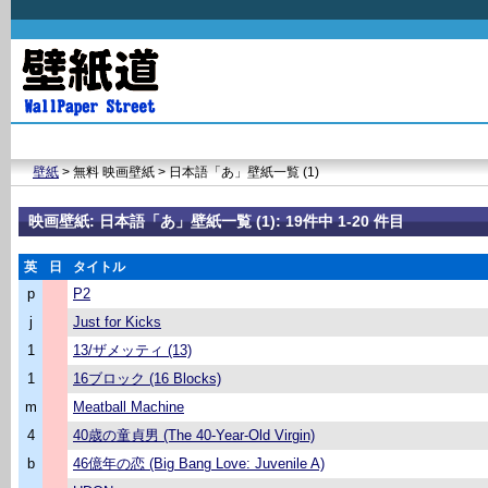
壁紙
> 無料 映画壁紙 > 日本語「あ」壁紙一覧 (1)
映画壁紙: 日本語「あ」壁紙一覧 (1): 19件中 1-20 件目
英
日
タイトル
p
P2
j
Just for Kicks
1
13/ザメッティ (13)
1
16ブロック (16 Blocks)
m
Meatball Machine
4
40歳の童貞男 (The 40-Year-Old Virgin)
b
46億年の恋 (Big Bang Love: Juvenile A)