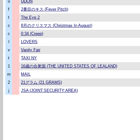
u
UDON
f
2番目のキス (Fever Pitch)
t
The Eye 2
c
8月のクリスマス (Christmas In August)
c
0:34 (Creep)
l
LOVERS
v
Vanity Fair
t
TAXI NY
1
16歳の合衆国 (THE UNITED STATES OF LEALAND)
m
MAIL
2
21グラム (21 GRAMS)
j
JSA (JOINT:SECURITY:AREA)