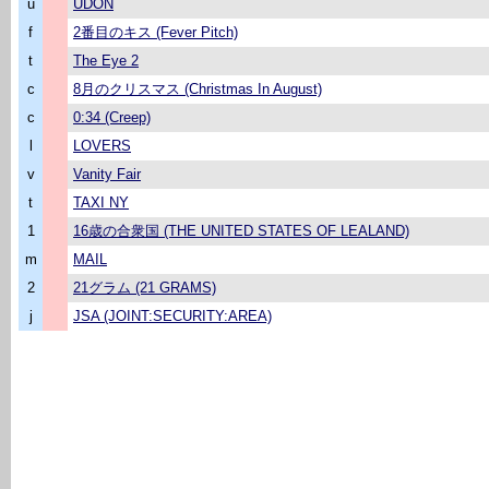
u
UDON
f
2番目のキス (Fever Pitch)
t
The Eye 2
c
8月のクリスマス (Christmas In August)
c
0:34 (Creep)
l
LOVERS
v
Vanity Fair
t
TAXI NY
1
16歳の合衆国 (THE UNITED STATES OF LEALAND)
m
MAIL
2
21グラム (21 GRAMS)
j
JSA (JOINT:SECURITY:AREA)