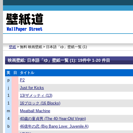
壁紙
> 無料 映画壁紙 > 日本語「ゆ」壁紙一覧 (1)
映画壁紙: 日本語「ゆ」壁紙一覧 (1): 19件中 1-20 件目
英
日
タイトル
p
P2
j
Just for Kicks
1
13/ザメッティ (13)
1
16ブロック (16 Blocks)
m
Meatball Machine
4
40歳の童貞男 (The 40-Year-Old Virgin)
b
46億年の恋 (Big Bang Love: Juvenile A)