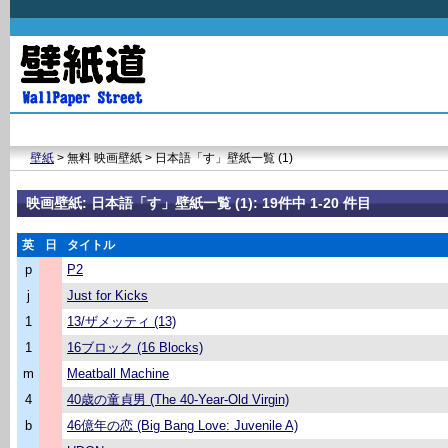
壁紙
> 無料 映画壁紙 > 日本語「す」壁紙一覧 (1)
映画壁紙: 日本語「す」壁紙一覧 (1): 19件中 1-20 件目
英
日
タイトル
p
P2
j
Just for Kicks
1
13/ザメッティ (13)
1
16ブロック (16 Blocks)
m
Meatball Machine
4
40歳の童貞男 (The 40-Year-Old Virgin)
b
46億年の恋 (Big Bang Love: Juvenile A)