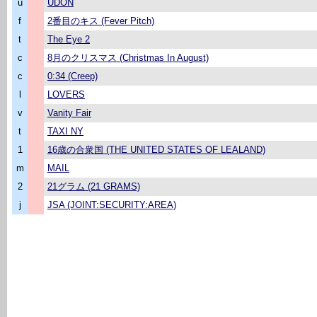
u
UDON
f
2番目のキス (Fever Pitch)
t
The Eye 2
c
8月のクリスマス (Christmas In August)
c
0:34 (Creep)
l
LOVERS
v
Vanity Fair
t
TAXI NY
1
16歳の合衆国 (THE UNITED STATES OF LEALAND)
m
MAIL
2
21グラム (21 GRAMS)
j
JSA (JOINT:SECURITY:AREA)